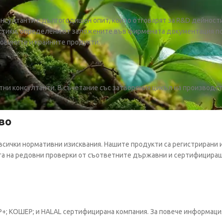
нсултанти с дългогодишен опит, които отговарят за R&D дейност
стики, определени от заложените във фирмената документация по
ровините и крайните продукти.
ни консултанти. В съчетание със затворения цикъл на производств
во
сички нормативни изисквания. Нашите продукти са регистрирани 
а на редовни проверки от съответните държавни и сертифициращи
MP+; КОШЕР; и HALAL сертифицирана компания. За повече информа