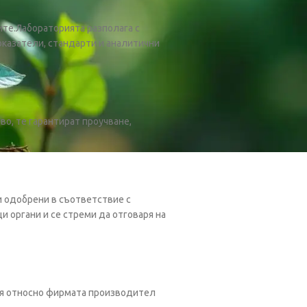
ите.Лабораторията разполага с
казатели, стандарти и аналитични
о, те гарантират проучване,
и одобрени в съответствие с
 органи и се стреми да отговаря на
ция относно фирмата производител