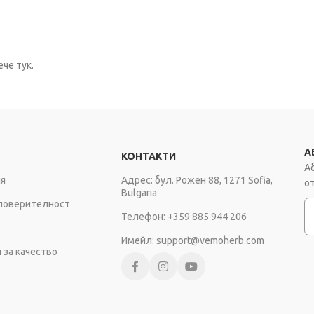
че тук.
А
КОНТАКТИ
А
я
Адрес: бул. Рожен 88, 1271 Sofia,
о
Bulgaria
E
 поверителност
Телефон: +359 885 944 206
Имейл: support@vemoherb.com
 за качество
Copyright © VEMOHERB 2025