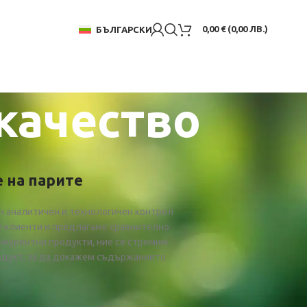
0,00
€
(
0,00
ЛВ.
)
БЪЛГАРСКИ
 качество
 на парите
ен аналитичен и технологичен контрол
е клиенти и предлагаме сравнително
онкурентни продукти, ние се стремим
родукт, за да докажем съдържанието