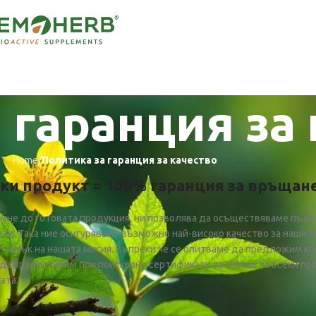
 гаранция за
Home
/
Политика за гаранция за качество
ки продукт = 100% гаранция за връщане
ичане до готовата продукция, ни позволява да осъществяваме пъл
ти. Така ние осигуряваме възможно най-високо качество за нашит
т камък на нашата мисия. Въпреки че се опитваме да предложим к
да предоставим при поискване сертификати за анализ за всеки п
ата.