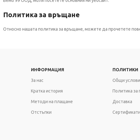
Вемо 99 ООД, моля посетете основния ни уебсайт.
продукти
Политика за връщане
Аминокиселини и
протеини
Относно нашата политика за връщане, можете да прочетете пове
ИНФОРМАЦИЯ
ПОЛИТИКИ
За нас
Общи услови
Кратка история
Политика за
Методи на плащане
Доставка
Отстъпки
Сертификати