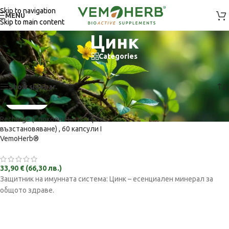
Skip to navigation
MENU
Skip to main content
Цинк
Categories
Начало
/
СЪСТАВКИ
/
Цинк
Показване на единствения резултат
Show sidebar
Recharge (Спокоен сън и бързо
възстановяване) , 60 капсули I
VemoHerb®
33,90
€
(
66,30
лв.
)
Защитник на имунната система: Цинк – есенциален минерал за
общото здраве.