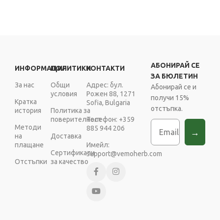
АБОНИРАЙ СЕ
ИНФОРМАЦИЯ
ПОЛИТИКИ
КОНТАКТИ
ЗА БЮЛЕТИН
За нас
Общи
Адрес: бул.
Абонирай се и
условия
Рожен 88, 1271
получи 15%
Кратка
Sofia, Bulgaria
отстъпка.
история
Политика за
поверителност
Телефон: +359
Email
Методи
885 944 206
→
на
Доставка
плащане
Имейл:
Сертификати
support@vemoherb.com
Отстъпки
за качество
Copyright © VEMOHERB 2025